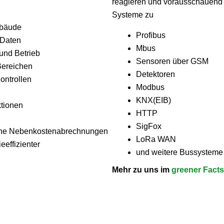
reagieren und vorausschauend p
Systeme zu
ebäude
Profibus
 Daten
Mbus
und Betrieb
Sensoren über GSM
Bereichen
Detektoren
ontrollen
Modbus
KNX(EIB)
ktionen
HTTP
SigFox
liche Nebenkostenabrechnungen
LoRa WAN
eeffizienter
und weitere Bussysteme
Mehr zu uns im
greener Fact