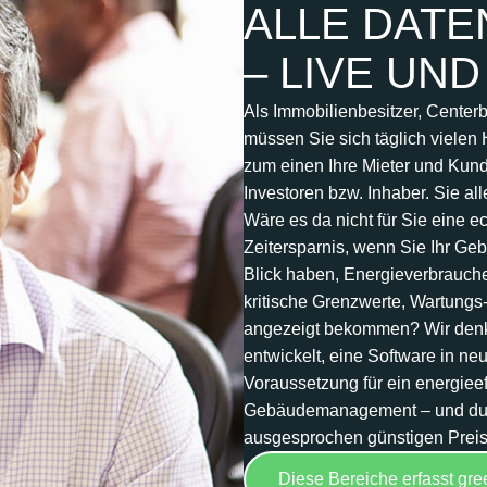
ALLE DATEN
– LIVE UND
Als Immobilienbesitzer, Center
müssen Sie sich täglich vielen
zum einen Ihre Mieter und Ku
Investoren bzw. Inhaber. Sie 
Wäre es da nicht für Sie eine e
Zeitersparnis, wenn Sie Ihr Ge
Blick haben, Energieverbrauch
kritische Grenzwerte, Wartungs
angezeigt bekommen? Wir den
entwickelt, eine Software in neu
Voraussetzung für ein energieef
Gebäudemanagement – und dur
ausgesprochen günstigen Preis
Diese Bereiche erfasst gre